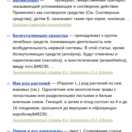
Бромизовал
— бромурал, лекарственный препарат,
43
оказывающий успокаивающее и снотворное действие.
Применяют как снотворное средство (См. Снотворные
средства); детям Б. назначают также при хорее, коклюше …
Большая советская энциклопедия
Болеутоляющие средства
— принадлежат к группе
44
лечебных средств, понижающих деятельность или
возбудительность нервной системы. В этой статье, кроме
болеутоляющих средств (anodyna), будут отмечены и
наркотические (narcotica), и анестетические (anaesthetica),
ввиду того,&#8230; …
Энциклопедический словарь Ф.А. Брокгауза и И.А. Ефрона
Мак род растений
— (Papaver L.) род растений из сем.
45
маковых (см.). Однолетние или многолетние травы с
лопастными или разделенными листьями и белым
млечным соком. Гинецей, а затем и плод состоит из 4 и до
16 плодников, сросшихся до верхушки и образующих
коробочку&#8230; …
Энциклопедический словарь Ф.А. Брокгауза и И.А. Ефрона
Опиум и его алкалоиды
— (мед.). Содержание статьи:
46