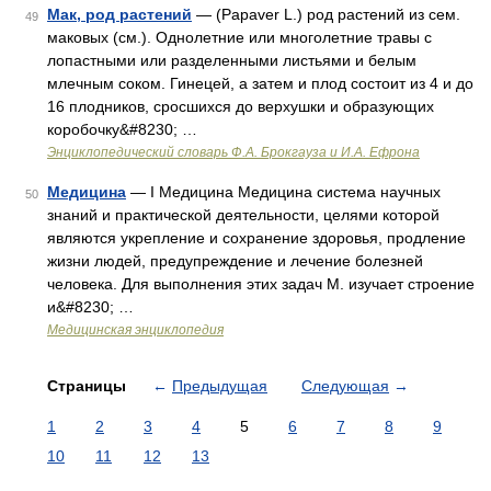
Мак, род растений
— (Papaver L.) род растений из сем.
49
маковых (см.). Однолетние или многолетние травы с
лопастными или разделенными листьями и белым
млечным соком. Гинецей, а затем и плод состоит из 4 и до
16 плодников, сросшихся до верхушки и образующих
коробочку&#8230; …
Энциклопедический словарь Ф.А. Брокгауза и И.А. Ефрона
Медицина
— I Медицина Медицина система научных
50
знаний и практической деятельности, целями которой
являются укрепление и сохранение здоровья, продление
жизни людей, предупреждение и лечение болезней
человека. Для выполнения этих задач М. изучает строение
и&#8230; …
Медицинская энциклопедия
Страницы
←
Предыдущая
Следующая
→
1
2
3
4
5
6
7
8
9
10
11
12
13