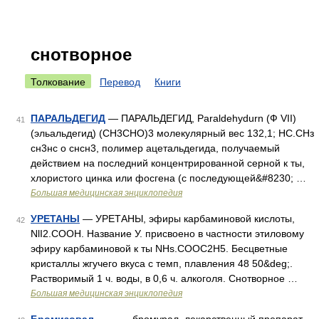
снотворное
Толкование
Перевод
Книги
ПАРАЛЬДЕГИД
— ПАРАЛЬДЕГИД, Paraldehydurn (Ф VІI)
41
(эльальдегид) (СН3СНО)3 молекулярный вес 132,1; НС.СНз
сн3нс о снсн3, полимер ацетальдегида, получаемый
действием на последний концентрированной серной к ты,
хлористого цинка или фосгена (с последующей&#8230; …
Большая медицинская энциклопедия
УРЕТАНЫ
— УРЕТАНЫ, эфиры карбаминовой кислоты,
42
NlI2.COOH. Название У. присвоено в частности этиловому
эфиру карбаминовой к ты NHs.COOC2H5. Бесцветные
кристаллы жгучего вкуса с темп, плавления 48 50&deg;.
Растворимый 1 ч. воды, в 0,6 ч. алкоголя. Снотворное …
Большая медицинская энциклопедия