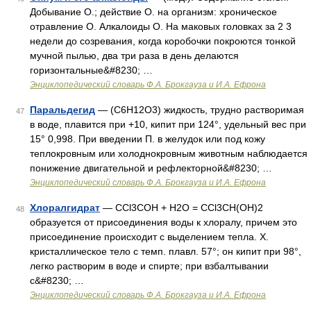
Добывание О.; действие О. на организм: хроническое
отравление О. Алкалоиды О. На маковых головках за 2 3
недели до созревания, когда коробочки покроются тонкой
мучной пылью, два три раза в день делаются
горизонтальные&#8230; …
Энциклопедический словарь Ф.А. Брокгауза и И.А. Ефрона
Паральдегид
— (С6Н12О3) жидкость, трудно растворимая
47
в воде, плавится при +10, кипит при 124°, удельный вес при
15° 0,998. При введении П. в желудок или под кожу
теплокровным или холоднокровным животным наблюдается
понижение двигательной и рефлекторной&#8230; …
Энциклопедический словарь Ф.А. Брокгауза и И.А. Ефрона
Хлоралгидрат
— CCl3COH + H2O = CCl3CH(ОН)2
48
образуется от присоединения воды к хлоралу, причем это
присоединение происходит с выделением тепла. X.
кристаллическое тело с темп. плавл. 57°; он кипит при 98°,
легко растворим в воде и спирте; при взбалтывании
с&#8230; …
Энциклопедический словарь Ф.А. Брокгауза и И.А. Ефрона